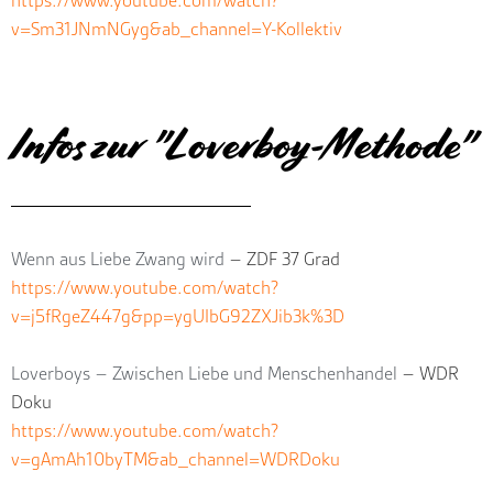
https://www.youtube.com/watch?
v=Sm31JNmNGyg&ab_channel=Y-Kollektiv
Infos zur "Loverboy-Methode"
Wenn aus Liebe Zwang wird
– ZDF 37 Grad
https://www.youtube.com/watch?
v=j5fRgeZ447g&pp=ygUIbG92ZXJib3k%3D
Loverboys – Zwischen Liebe und Menschenhandel
– WDR
Doku
https://www.youtube.com/watch?
v=gAmAh10byTM&ab_channel=WDRDoku