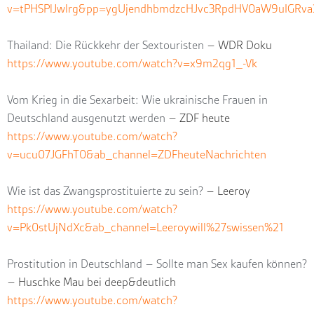
v=tPHSPlJwlrg&pp=ygUjendhbmdzcHJvc3RpdHV0aW9uIGR
Thailand: Die Rückkehr der Sextouristen
– WDR Doku
https://www.youtube.com/watch?v=x9m2qg1_-Vk
Vom Krieg in die Sexarbeit: Wie ukrainische Frauen in
Deutschland ausgenutzt werden
– ZDF heute
https://www.youtube.com/watch?
v=ucu07JGFhT0&ab_channel=ZDFheuteNachrichten
Wie ist das Zwangsprostituierte zu sein?
– Leeroy
https://www.youtube.com/watch?
v=Pk0stUjNdXc&ab_channel=Leeroywill%27swissen%21
Prostitution in Deutschland – Sollte man Sex kaufen können?
– Huschke Mau bei deep&deutlich
https://www.youtube.com/watch?