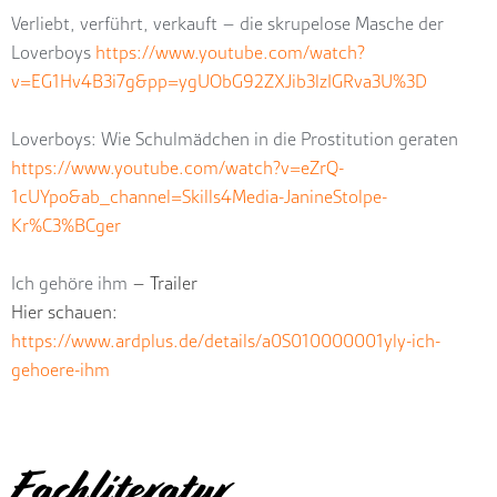
Verliebt, verführt, verkauft – die skrupelose Masche der
Loverboys
https://www.youtube.com/watch?
v=EG1Hv4B3i7g&pp=ygUObG92ZXJib3lzIGRva3U%3D
Loverboys: Wie Schulmädchen in die Prostitution geraten
https://www.youtube.com/watch?v=eZrQ-
1cUYpo&ab_channel=Skills4Media-JanineStolpe-
Kr%C3%BCger
Ich gehöre ihm
– Trailer
Hier schauen:
https://www.ardplus.de/details/a0S010000001yly-ich-
gehoere-ihm
Fachliteratur